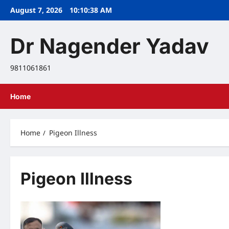
Skip
August 7, 2026
10:10:39 AM
to
content
Dr Nagender Yadav
9811061861
Home
Home
Pigeon Illness
Pigeon Illness