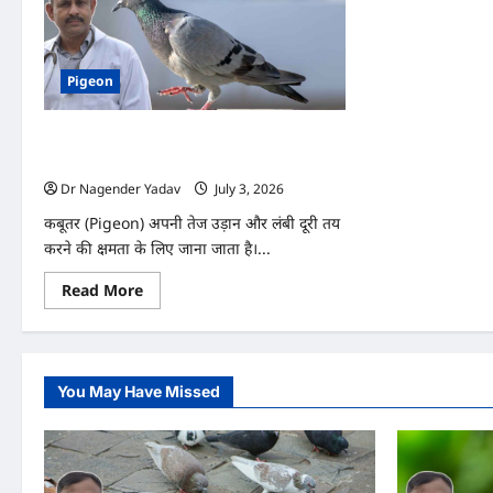
Pigeon
Pigeon: कबूतर अचानक उड़ना क्यों बंद कर देता
है? जानिए 7 बड़े कारण और उनके समाधान
Dr Nagender Yadav
July 3, 2026
0
कबूतर (Pigeon) अपनी तेज उड़ान और लंबी दूरी तय
करने की क्षमता के लिए जाना जाता है।...
Read
Read More
more
about
Pigeon:
कबूतर
अचानक
उड़ना
You May Have Missed
क्यों
बंद
कर
देता
है?
जानिए
7