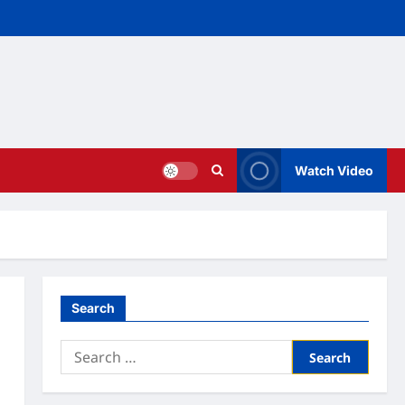
Watch Video
Search
Search
for: