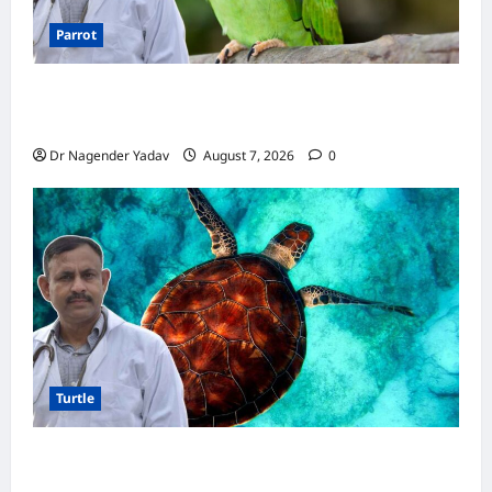
Parrot
Parrot Care:क्या तोते को बारिश में भिगने देना चाहिए?
जानिए सही जवाब और जरूरी सावधानियां
Dr Nagender Yadav
August 7, 2026
0
Turtle
Turtle Care: नए कछुए को घर लाने के बाद क्या करें?
जानें सही देखभाल का तरीका