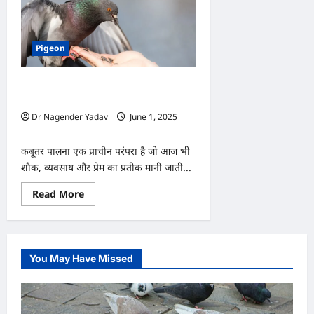
Pigeon
कबूतरों को क्या खिलाएं? जानिए सबसे पोषक
बीजों की लिस्ट
Dr Nagender Yadav
June 1, 2025
0
कबूतर पालना एक प्राचीन परंपरा है जो आज भी
शौक, व्यवसाय और प्रेम का प्रतीक मानी जाती...
Read
Read More
more
about
कबूतरों
को
क्या
खिलाएं?
You May Have Missed
जानिए
सबसे
पोषक
बीजों
की
लिस्ट