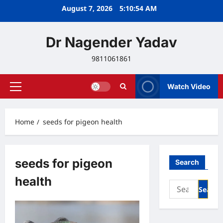
Skip
August 7, 2026
5:10:54 AM
to
content
Dr Nagender Yadav
9811061861
Watch Video
Primary
Menu
Home
seeds for pigeon health
seeds for pigeon
Search
health
Search
for: