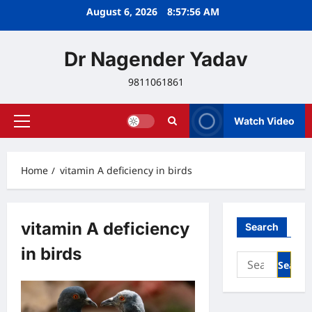
Skip
August 6, 2026
8:57:56 AM
to
content
Dr Nagender Yadav
9811061861
Watch Video
Primary
Menu
Home
vitamin A deficiency in birds
vitamin A deficiency
Search
in birds
Search
for: