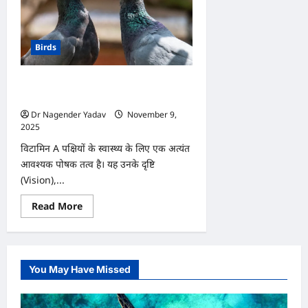
Birds
पक्षियों में विटामिन A की कमी, हो सकता है
खतरनाक, जानें मुख्य कारण और बचाव
Dr Nagender Yadav
November 9,
2025
0
विटामिन A पक्षियों के स्वास्थ्य के लिए एक अत्यंत
आवश्यक पोषक तत्व है। यह उनके दृष्टि
(Vision),...
Read
Read More
more
about
पक्षियों
में
विटामिन
A
You May Have Missed
की
कमी,
हो
सकता