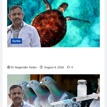
है
खतरनाक,
जानें
मुख्य
कारण
और
बचाव
Turtle
Turtle Care: नए कछुए को घर लाने के बाद क्या करें?
जानें सही देखभाल का तरीका
Dr Nagender Yadav
August 4, 2026
0