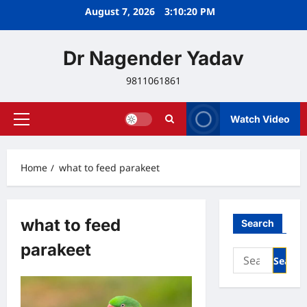
Skip
August 7, 2026
3:10:20 PM
to
content
Dr Nagender Yadav
9811061861
Watch Video
Primary
Menu
Home
what to feed parakeet
what to feed
Search
parakeet
Search
for: