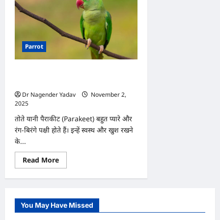
Parrot
तोते (Parakeet) के लिए सबसे अच्छा भोजन
क्या है, जानें
Dr Nagender Yadav
November 2,
2025
0
तोते यानी पैराकीट (Parakeet) बहुत प्यारे और
रंग-बिरंगे पक्षी होते हैं। इन्हें स्वस्थ और खुश रखने
के...
Read
Read More
more
about
तोते
(Parakeet)
के
लिए
You May Have Missed
सबसे
अच्छा