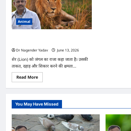
Animal
Lion Facts: क्या शेर भी डरता है? जानिए जंगल के
राजा के सबसे बड़े दुश्मन कौन हैं
Dr Nagender Yadav
June 13, 2026
0
शेर (Lion) को जंगल का राजा कहा जाता है। उसकी
ताकत, दहाड़ और शिकार करने की क्षमता...
Read
Read More
more
about
Lion
Facts:
क्या
शेर
You May Have Missed
भी
डरता
है?
जानिए
जंगल
के
राजा