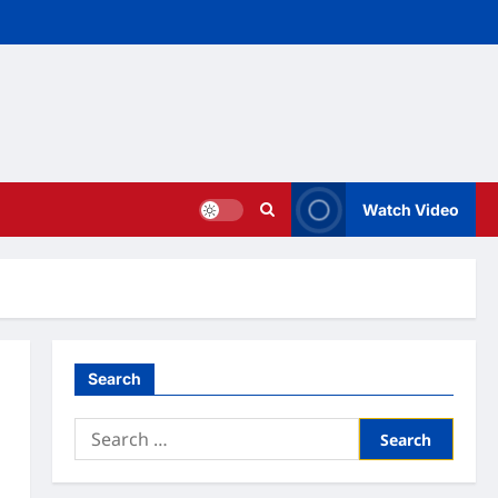
Watch Video
Search
Search
for: