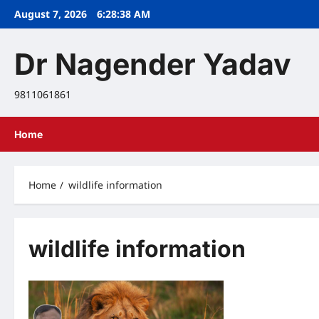
Skip
August 7, 2026
6:28:38 AM
to
content
Dr Nagender Yadav
9811061861
Home
Home
wildlife information
wildlife information