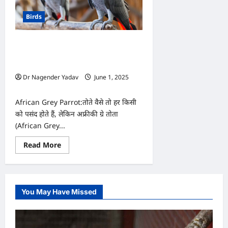
Birds
बोलने में माशाल्लाह…पक्षियों में सबसे
बुद्धिमान, जानें अफ्रीकी ग्रे तोते के बारें में कुछ
मजेदार और चौंकाने वाले तथ्य
Dr Nagender Yadav
June 1, 2025
0
African Grey Parrot:तोते वैसे तो हर किसी
को पसंद होते हैं, लेकिन अफ्रीकी ग्रे तोता
(African Grey...
Read
Read More
more
about
बोलने
में
माशाल्लाह…
पक्षियों
You May Have Missed
में
सबसे
बुद्धिमान,
जानें
अफ्रीकी