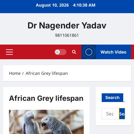
Skip
August 10, 2026
4:10:38 AM
to
content
Dr Nagender Yadav
9811061861
Watch Video
Primary
Menu
Home
African Grey lifespan
African Grey lifespan
Search
Search
for: