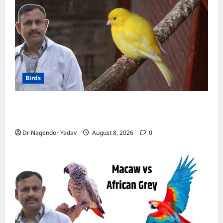
ग्रे
तोते
के
बारें
में
कुछ
मजेदार
और
चौंकाने
वाले
तथ्य
Birds
Canary Diet Chart: कैनरी को क्या खिलाएं? जानें पूरा
डाइट चार्ट, ये चीजें हैं बेहद जरूरी
Dr Nagender Yadav
August 8, 2026
0