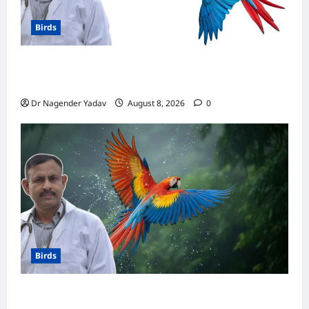
Birds
मकाऊ vs अफ्रीकन ग्रे: कौन है ज्यादा समझदार? बोलने
से लेकर याददाश्त तक जानें किसका दिमाग है तेज
Dr Nagender Yadav
August 8, 2026
0
Birds
Macaw Care: मकाऊ को नहलाना चाहिए या नहीं?