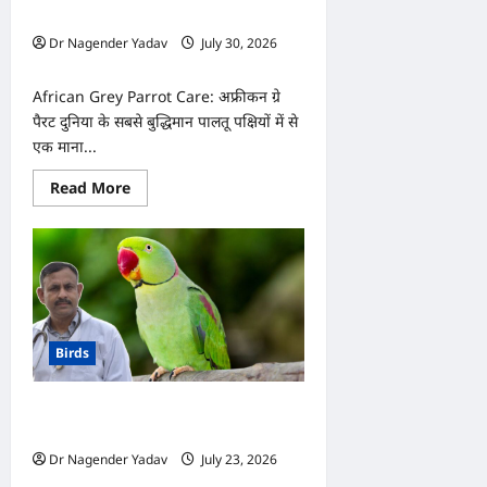
सावधानियां
जरूरी टिप्स
Dr Nagender Yadav
July 30, 2026
0
African Grey Parrot Care: अफ्रीकन ग्रे
पैरट दुनिया के सबसे बुद्धिमान पालतू पक्षियों में से
एक माना...
Read
Read More
more
about
African
Grey
Parrot
Care:
बरसात
में
अफ्रीकन
ग्रे
Birds
पैरट
का
कैसे
रखें
Parrot: क्या आपका तोता नहीं बोलता? ये
ख्याल?
जानें
टिप्स अपनाएं, जल्दी सीख जाएगा शब्द
10
Dr Nagender Yadav
July 23, 2026
जरूरी
टिप्स
0