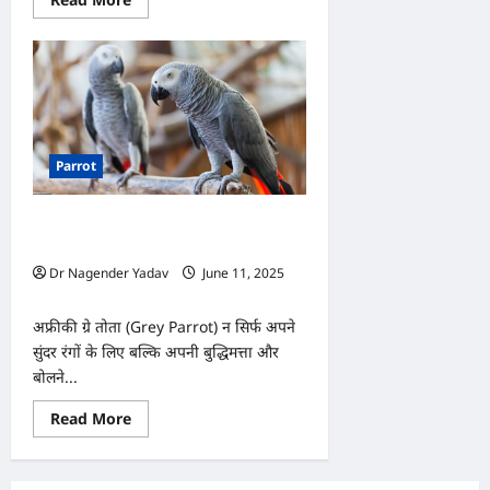
more
about
मिट्ठू
से
लेकर
मायना
तक,
जानें
टॉप
10
Parrot
बातूनी
पक्षियों
की
लिस्ट!
1000 शब्द याद रखने वाला पक्षी! ग्रे तोते के बारे
में जानिए हैरान कर देने वाले तथ्य
Dr Nagender Yadav
June 11, 2025
0
अफ्रीकी ग्रे तोता (Grey Parrot) न सिर्फ अपने
सुंदर रंगों के लिए बल्कि अपनी बुद्धिमत्ता और
बोलने...
Read
Read More
more
about
1000
शब्द