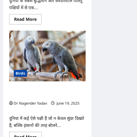
दुनिया के सबसे बुद्धिमान और संवेदनशील पालतू
पक्षियों में से एक...
Read
Read More
more
about
African
Grey
Parrot:
अफ्रीकन
ग्रे
पैरट
की
इम्यूनिटी
कैसे
बढ़ाएं?
Birds
जानिए
मजबूत
स्वास्थ्य
के
मिट्ठू से लेकर मायना तक, जानें टॉप 10 बातूनी
लिए
जरूरी
पक्षियों की लिस्ट!
टिप्स
Dr Nagender Yadav
June 19, 2025
0
दुनिया में कई ऐसे पक्षी हैं जो न केवल सुंदर दिखते
हैं, बल्कि इंसानों की तरह बोलने...
Read
Read More