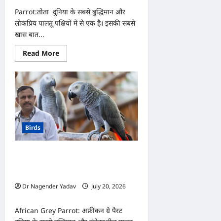
Parrot:तोता दुनिया के सबसे बुद्धिमान और
लोकप्रिय पालतू पक्षियों में से एक है। इसकी सबसे
खास बात...
Read
Read More
more
about
Parrot:
क्या
आपका
तोता
नहीं
बोलता?
ये
टिप्स
Birds
अपनाएं,
जल्दी
सीख
जाएगा
African Grey Parrot: अफ्रीकन ग्रे पैरट की
शब्द
इम्यूनिटी कैसे बढ़ाएं? जानिए मजबूत स्वास्थ्य के
लिए जरूरी टिप्स
Dr Nagender Yadav
July 20, 2026
0
African Grey Parrot: अफ्रीकन ग्रे पैरट