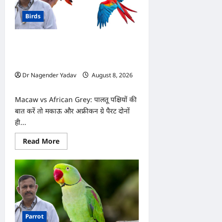
Birds
मकाऊ vs अफ्रीकन ग्रे: कौन है ज्यादा
समझदार? बोलने से लेकर याददाश्त तक जानें
किसका दिमाग है तेज
Dr Nagender Yadav
August 8, 2026
0
Macaw vs African Grey: पालतू पक्षियों की
बात करें तो मकाऊ और अफ्रीकन ग्रे पैरट दोनों
ही...
Read
Read More
more
about
मकाऊ
vs
अफ्रीकन
ग्रे:
कौन
है
ज्यादा
समझदार?
Parrot
बोलने