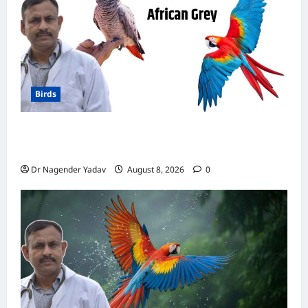
Birds
मकाऊ vs अफ्रीकन ग्रे: कौन है ज्यादा समझदार? बोलने
से लेकर याददाश्त तक जानें किसका दिमाग है तेज
Dr Nagender Yadav
August 8, 2026
0