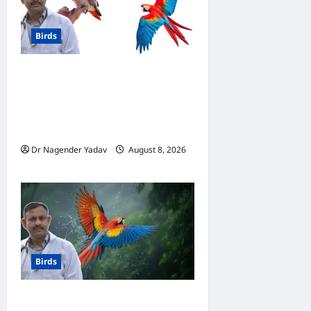
Birds
मकाऊ vs अफ्रीकन ग्रे: कौन है
ज्यादा समझदार? बोलने से लेकर
याददाश्त तक जानें किसका दिमाग है
तेज
Dr Nagender Yadav
August 8, 2026
0
Birds
Macaw Care: मकाऊ को नहलाना