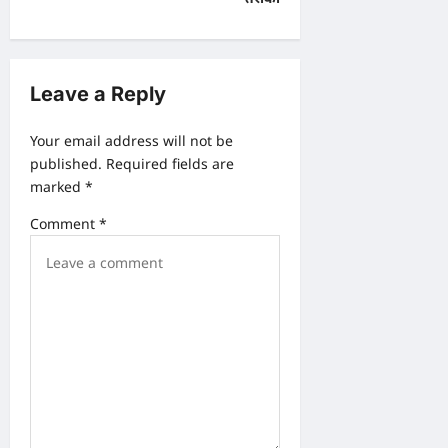
t
n
a
v
Leave a Reply
i
Your email address will not be
g
published.
Required fields are
a
marked
*
t
Comment
*
i
o
n