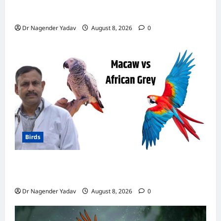
Canary Diet Chart: कैनरी को क्या खिलाएं? जानें पूरा
डाइट चार्ट, ये चीजें हैं बेहद जरूरी
Dr Nagender Yadav
August 8, 2026
0
Birds
मकाऊ vs अफ्रीकन ग्रे: कौन है ज्यादा समझदार? बोलने
से लेकर याददाश्त तक जानें किसका दिमाग है तेज
Dr Nagender Yadav
August 8, 2026
0