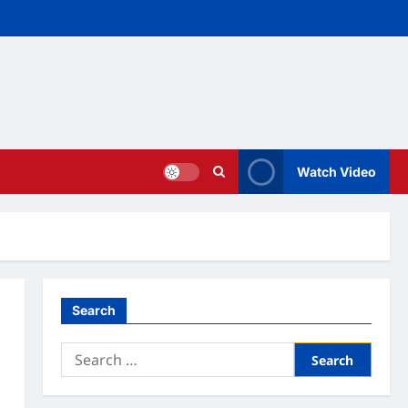
Watch Video
Search
Search
for: