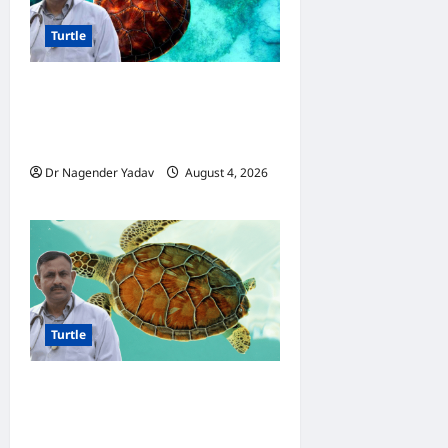
Turtle
Turtle Care: नए कछुए को घर
लाने के बाद क्या करें? जानें सही
देखभाल का तरीका
Dr Nagender Yadav
August 4, 2026
0
Turtle
Turtle Care: कछुए को कितनी धूप
की जरूरत होती है? सही समय,
फायदे और जरूरी सावधानियां