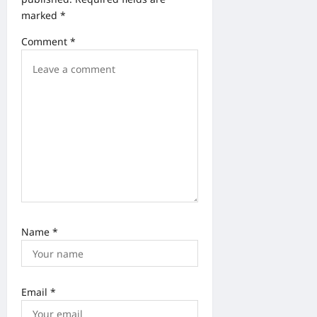
marked
*
t
i
Comment
*
o
n
Name
*
Email
*