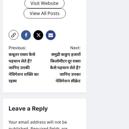
Visit Website
View All Posts
P
Previous:
Next:
कबूतर रास्ता कैसे
समुद्री कछुए हजारों
o
पहचान लेते हैं?
किलोमीटर दूर रास्ता
s
जानिए उनकी
कैसे पहचान लेते हैं?
t
नेविगेशन शक्ति का
जानिए उनका
रहस्य
नेविगेशन सीक्रेट
n
a
v
Leave a Reply
i
g
Your email address will not be
a
published.
Required fields are