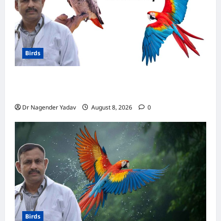
Birds
मकाऊ vs अफ्रीकन ग्रे: कौन है ज्यादा समझदार? बोलने
से लेकर याददाश्त तक जानें किसका दिमाग है तेज
Dr Nagender Yadav
August 8, 2026
0
Birds