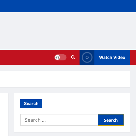
Watch Video
Search
Search
for: