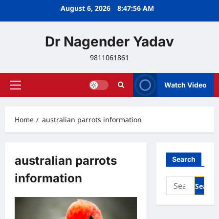
Skip
August 6, 2026
8:47:56 AM
to
content
Dr Nagender Yadav
9811061861
Watch Video
Primary
Menu
Home
australian parrots information
australian parrots
Search
information
Search
for: