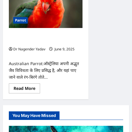
Parrot
रंगों के जादूगर…अत्यंत जीनियस, जानें
Australian Parrot के बारे में ख़ास बातें
Dr Nagender Yadav
June 9, 2025
0
Australian Parrot:ऑस्ट्रेलिया अपनी अद्भुत
जैव विविधता के लिए प्रसिद्ध है, और यहां पाए
जाने वाले रंग-बिरंगे तोते...
Read
Read More
more
about
रंगों
के
जादूगर…
अत्यंत
You May Have Missed
जीनियस,
जानें
Australian
Parrot