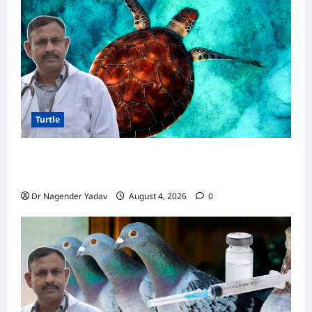
के
बारे
में
ख़ास
बातें
Turtle
Turtle Care: नए कछुए को घर लाने के बाद क्या करें?
जानें सही देखभाल का तरीका
Dr Nagender Yadav
August 4, 2026
0