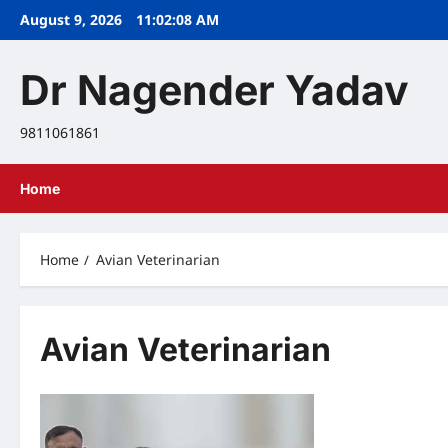
Skip
August 9, 2026
11:02:09 AM
to
content
Dr Nagender Yadav
9811061861
Home
Home
Avian Veterinarian
Avian Veterinarian