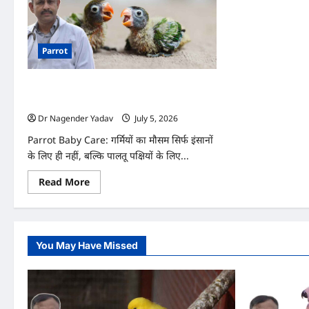
Parrot
Parrot Baby Care: गर्मियों में तोते के बच्चे का
ख्याल कैसे रखें?
Dr Nagender Yadav
July 5, 2026
0
Parrot Baby Care: गर्मियों का मौसम सिर्फ इंसानों
के लिए ही नहीं, बल्कि पालतू पक्षियों के लिए...
Read
Read More
more
about
Parrot
Baby
Care:
गर्मियों
You May Have Missed
में
तोते
के
बच्चे
का
ख्याल
कैसे