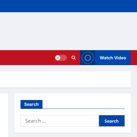
Watch Video
Search
Search
for: