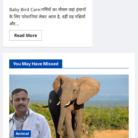
Baby Bird Care:गर्मियों का मौसम जहां इंसानों
के लिए परेशानियां लेकर आता है, वहीं यह पक्षियों
और...
Read
Read More
more
about
गर्मियों
में
नन्हे
पक्षियों
You May Have Missed
की
देखभाल
कैसे
करें,
जानिए
जरूरी
टिप्स
Animal