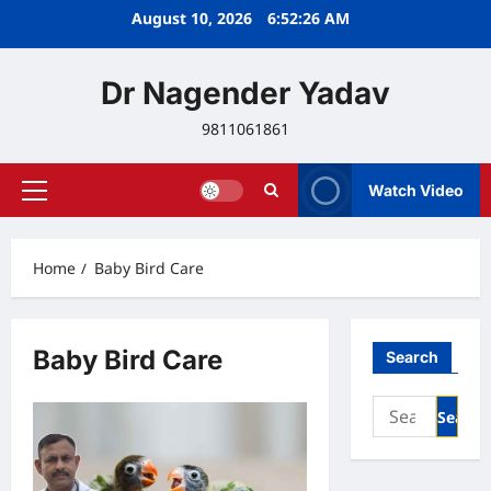
Skip
August 10, 2026
6:52:26 AM
to
content
Dr Nagender Yadav
9811061861
Watch Video
Primary
Menu
Home
Baby Bird Care
Baby Bird Care
Search
Search
for: