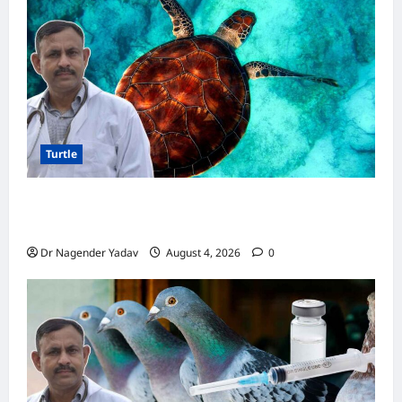
स्वास्थ्य,
जानें
सही
देखभाल
का
तरीका
Turtle
Turtle Care: नए कछुए को घर लाने के बाद क्या करें?
जानें सही देखभाल का तरीका
Dr Nagender Yadav
August 4, 2026
0