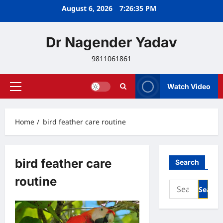
Skip
August 6, 2026
7:26:35 PM
to
content
Dr Nagender Yadav
9811061861
Watch Video
Primary
Menu
Home
bird feather care routine
bird feather care
Search
routine
Search
for: