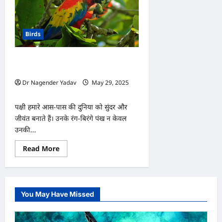
Birds
पंखों की चमक में छिपा है पक्षी का स्वास्थ्य,
जानें सही देखभाल का तरीका
Dr Nagender Yadav
May 29, 2025
0
पक्षी हमारे आस-पास की दुनिया को सुंदर और
जीवंत बनाते हैं। उनके रंग-बिरंगे पंख न केवल
उनकी...
Read
Read More
more
about
पंखों
की
चमक
में
You May Have Missed
छिपा
है
पक्षी
का