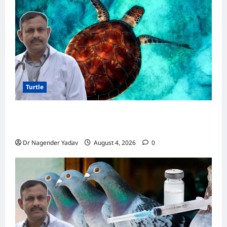
स्वास्थ्य,
जानें
सही
देखभाल
का
तरीका
Turtle
Turtle Care: नए कछुए को घर लाने के बाद क्या करें?
जानें सही देखभाल का तरीका
Dr Nagender Yadav
August 4, 2026
0