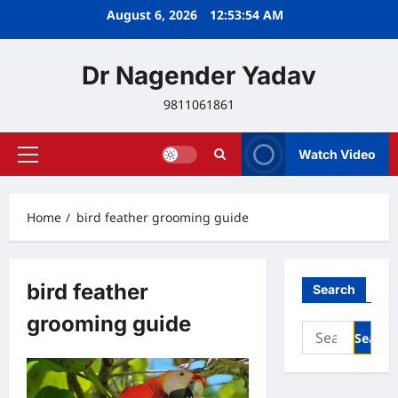
Skip
August 6, 2026
12:53:54 AM
to
content
Dr Nagender Yadav
9811061861
Watch Video
Primary
Menu
Home
bird feather grooming guide
bird feather
Search
grooming guide
Search
for: