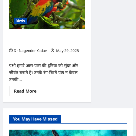
Birds
पंखों की चमक में छिपा है पक्षी का स्वास्थ्य,
जानें सही देखभाल का तरीका
Dr Nagender Yadav
May 29, 2025
0
पक्षी हमारे आस-पास की दुनिया को सुंदर और
जीवंत बनाते हैं। उनके रंग-बिरंगे पंख न केवल
उनकी...
Read
Read More
more
about
पंखों
की
चमक
में
You May Have Missed
छिपा
है
पक्षी
का