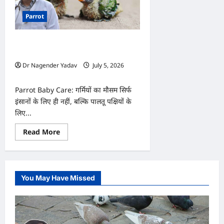
Parrot
Parrot Baby Care: गर्मियों में तोते के बच्चे
का ख्याल कैसे रखें?
Dr Nagender Yadav
July 5, 2026
0
Parrot Baby Care: गर्मियों का मौसम सिर्फ
इंसानों के लिए ही नहीं, बल्कि पालतू पक्षियों के
लिए...
Read
Read More
more
about
Parrot
Baby
Care:
गर्मियों
You May Have Missed
में
तोते
के
बच्चे
का
ख्याल
कैसे