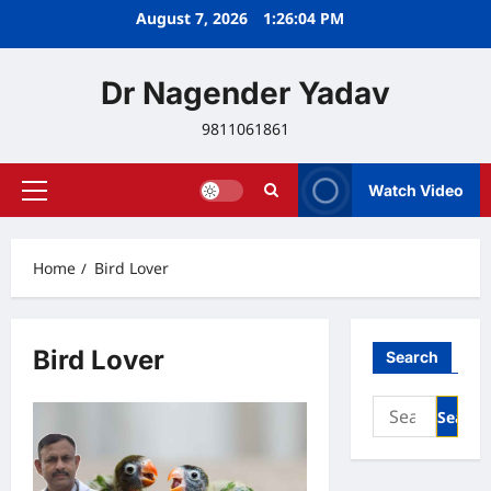
Skip
August 7, 2026
1:26:04 PM
to
content
Dr Nagender Yadav
9811061861
Watch Video
Primary
Menu
Home
Bird Lover
Bird Lover
Search
Search
for: