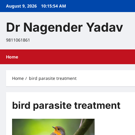
Skip
August 9, 2026
10:15:55 AM
to
content
Dr Nagender Yadav
9811061861
Home
Home
bird parasite treatment
bird parasite treatment