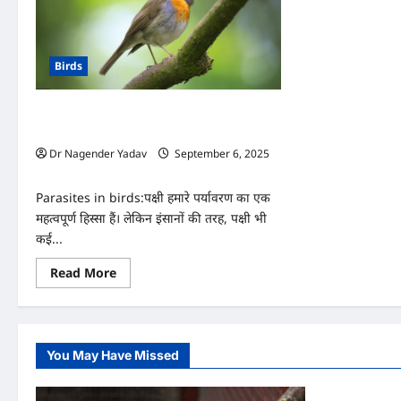
Birds
जानें कैसे पक्षियों में परजीवी बनते हैं बीमारी का
कारण
Dr Nagender Yadav
September 6, 2025
0
Parasites in birds:पक्षी हमारे पर्यावरण का एक
महत्वपूर्ण हिस्सा हैं। लेकिन इंसानों की तरह, पक्षी भी
कई...
Read
Read More
more
about
जानें
कैसे
पक्षियों
में
You May Have Missed
परजीवी
बनते
हैं
बीमारी