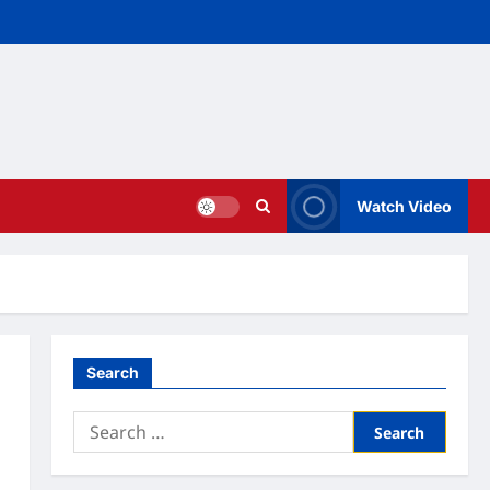
Watch Video
Search
Search
for: