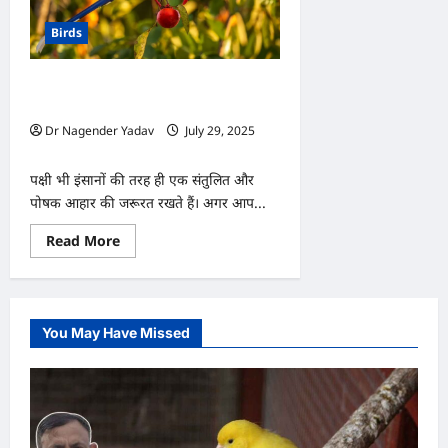
Birds
पक्षियों की सेहत का राज़: जानिए कैसी होनी
चाहिए उनकी बैलेंस्ड डाइट!
Dr Nagender Yadav
July 29, 2025
0
पक्षी भी इंसानों की तरह ही एक संतुलित और
पोषक आहार की जरूरत रखते हैं। अगर आप...
Read
Read More
more
about
पक्षियों
की
सेहत
का
You May Have Missed
राज़:
जानिए
कैसी
होनी
चाहिए
उनकी
बैलेंस्ड
डाइट!