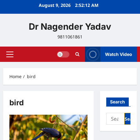
Skip
August 9, 2026
2:52:12 AM
to
content
Dr Nagender Yadav
9811061861
Watch Video
Primary
Menu
Home
bird
bird
Search
Search
for: