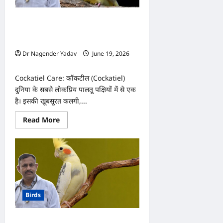
रखें
सुरक्षित,
नहीं
Cockatiel Care: कॉकटील की उम्र कितनी
होगा
बीमार!
होती है? सही देखभाल से कितने साल जी
सकता है?
Dr Nagender Yadav
June 19, 2026
0
Cockatiel Care: कॉकटील (Cockatiel)
दुनिया के सबसे लोकप्रिय पालतू पक्षियों में से एक
है। इसकी खूबसूरत कलगी,...
Read
Read More
more
about
Cockatiel
Care:
कॉकटील
की
उम्र
कितनी
होती
है?
Birds
सही
देखभाल
से
कितने
Cockatiel Diet: कॉकटील को भूलकर भी न