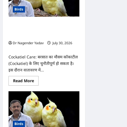
Birds
Cockatiel Care: बारिश के मौसम में
कॉकाटील को ऐसे रखें सुरक्षित, नहीं होगा
बीमार!
Dr Nagender Yadav
July 30, 2026
0
Cockatiel Care: बरसात का मौसम कॉकाटील
(Cockatiel) के लिए चुनौतीपूर्ण हो सकता है।
इस दौरान वातावरण में...
Read
Read More
more
about
Cockatiel
Care:
बारिश
के
मौसम
में
कॉकाटील
को
Birds
ऐसे