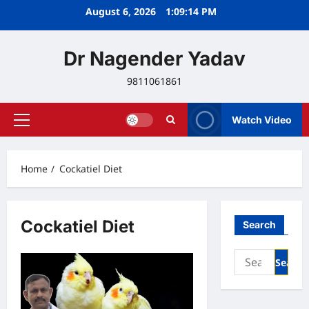
Skip
August 6, 2026
1:09:15 PM
to
content
Dr Nagender Yadav
9811061861
Watch Video
Primary
Menu
Home
Cockatiel Diet
Cockatiel Diet
Search
Search
for: