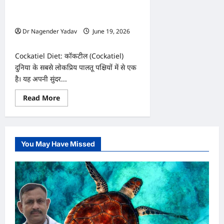
साल
जी
खिलाएं ये 7 चीजें! एक गलती पड़ सकती है
सकता
भारी
है?
Dr Nagender Yadav
June 19, 2026
0
Cockatiel Diet: कॉकटील (Cockatiel)
दुनिया के सबसे लोकप्रिय पालतू पक्षियों में से एक
है। यह अपनी सुंदर...
Read
Read More
more
about
Cockatiel
Diet:
कॉकटील
को
You May Have Missed
भूलकर
भी
न
खिलाएं
ये
7
चीजें!
एक
गलती
पड़
सकती
है