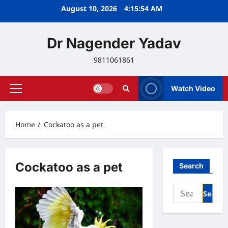
Skip
August 10, 2026
4:15:54 AM
to
content
Dr Nagender Yadav
9811061861
Watch Video
Primary
Menu
Home
Cockatoo as a pet
Cockatoo as a pet
Search
Search
for: