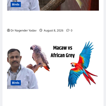
Birds
Canary Diet Chart: कैनरी को क्या खिलाएं? जानें पूरा
डाइट चार्ट, ये चीजें हैं बेहद जरूरी
Dr Nagender Yadav
August 8, 2026
0
Birds
मकाऊ vs अफ्रीकन ग्रे: कौन है ज्यादा समझदार? बोलने
से लेकर याददाश्त तक जानें किसका दिमाग है तेज