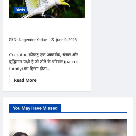
Birds
एक सुंदर और बुद्धिमान पक्षी…, जानें कोकटू
(Cockatoo) के बारे में ख़ास बातें
Dr Nagender Yadav
June 9, 2025
0
Cockatoo:कोकटू एक आकर्षक, चंचल और
बुद्धिमान पक्षी है जो तोते के परिवार (parrot
family) का हिस्सा होता...
Read
Read More
more
about
एक
सुंदर
और
बुद्धिमान
You May Have Missed
पक्षी…,
जानें
कोकटू
(Cockatoo)
के
बारे
में