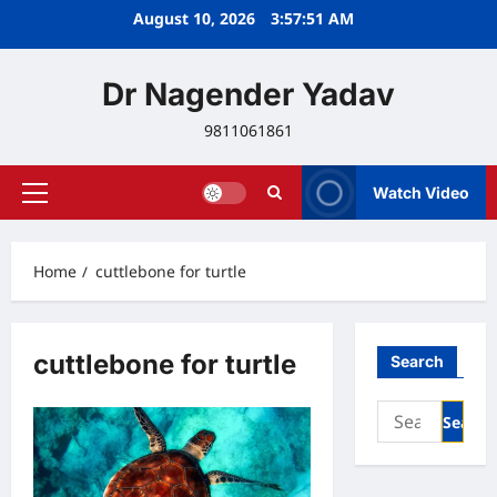
Skip
August 10, 2026
3:57:51 AM
to
content
Dr Nagender Yadav
9811061861
Watch Video
Primary
Menu
Home
cuttlebone for turtle
cuttlebone for turtle
Search
Search
for: