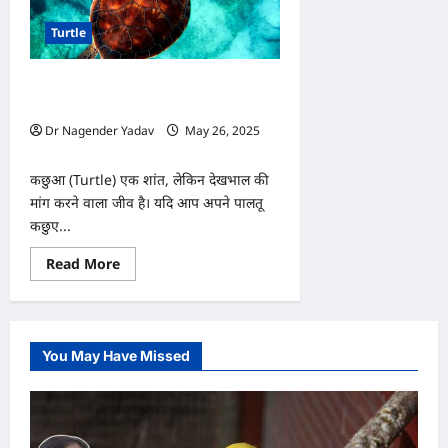
Turtle
कछुए में कैल्शियम की कमी? ये सुपरफूड्स
करेंगे कमाल
Dr Nagender Yadav
May 26, 2025
0
कछुआ (Turtle) एक शांत, लेकिन देखभाल की
मांग करने वाला जीव है। यदि आप अपने पालतू
कछुए...
Read
Read More
more
about
कछुए
में
कैल्शियम
की
You May Have Missed
कमी?
ये
सुपरफूड्स
करेंगे
कमाल