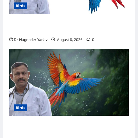
Birds
मकाऊ vs अफ्रीकन ग्रे: कौन है ज्यादा समझदार? बोलने
से लेकर याददाश्त तक जानें किसका दिमाग है तेज
Dr Nagender Yadav
August 8, 2026
0
Birds
Macaw Care: मकाऊ को नहलाना चाहिए या नहीं?
जानें सही तरीका, इन बातों का रखें खास ध्यान