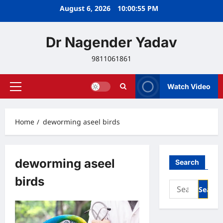
Skip
August 6, 2026
10:00:55 PM
to
content
Dr Nagender Yadav
9811061861
Watch Video
Primary
Menu
Home
deworming aseel birds
deworming aseel
Search
birds
Search
for: