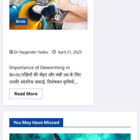
Birds
पक्षियों में डीवॉर्मिंग कितना आवश्यक, जानें पूरी
डिटेल
Dr Nagender Yadav
April 21, 2025
0
Importance of Deworming in
Birds:पक्षियों की सेहत और लंबी उम्र के लिए
उनकी आंतरिक सफाई, विशेषकर कृमियों...
Read
Read More
more
about
पक्षियों
में
डीवॉर्मिंग
कितना
You May Have Missed
आवश्यक,
जानें
पूरी
डिटेल