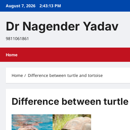
Skip
August 7, 2026
2:43:14 PM
to
content
Dr Nagender Yadav
9811061861
Home
Home
Difference between turtle and tortoise
Difference between turtle