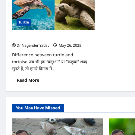
Turtle
कछुआ और कछुवा में क्या फर्क है? जानें पूरी डिटेल
Dr Nagender Yadav
May 26, 2025
0
Difference between turtle and
tortoise:जब भी हम “कछुआ” या “कछुवा” शब्द
सुनते हैं, तो हमारे दिमाग में...
Read
Read More
more
about
कछुआ
और
कछुवा
में
You May Have Missed
क्या
फर्क
है?
जानें
पूरी
डिटेल