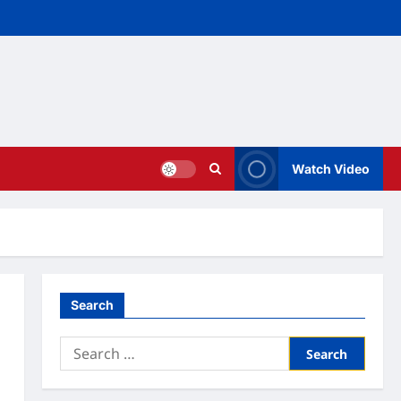
Watch Video
Search
Search
for: