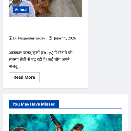
Animal
कुत्ते को मोटापे से बचाने के लिए क्या करें?
जानिए जरूरी टिप्स
Dr Nagender Yadav
June 11, 2026
0
आजकल पालतू कुत्तों (Dogs) में मोटापे की
समस्या तेजी से बढ़ रही है। कई लोग अपने
पालतू...
Read
Read More
more
about
कुत्ते
को
मोटापे
से
You May Have Missed
बचाने
के
लिए
क्या
करें?
जानिए
जरूरी