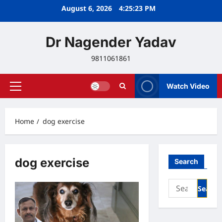
Skip
August 6, 2026
4:25:23 PM
to
content
Dr Nagender Yadav
9811061861
Watch Video
Primary
Menu
Home
dog exercise
dog exercise
Search
Search
for: