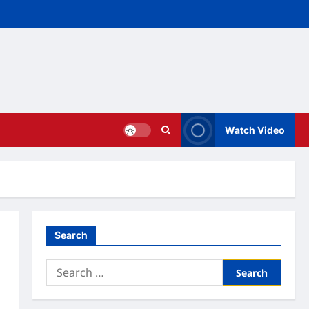
Watch Video
Search
Search
for: