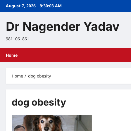
Skip
August 7, 2026
9:30:03 AM
to
content
Dr Nagender Yadav
9811061861
Home
Home
dog obesity
dog obesity