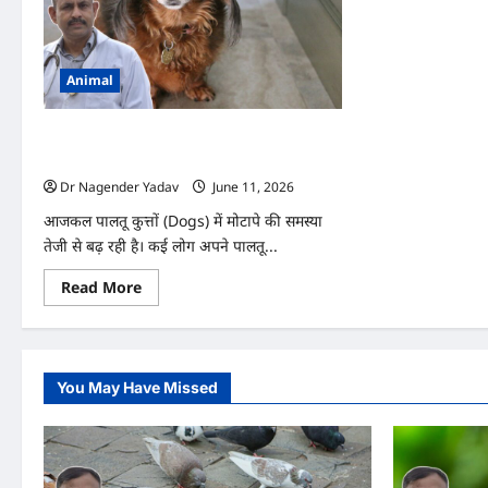
Animal
कुत्ते को मोटापे से बचाने के लिए क्या करें? जानिए
जरूरी टिप्स
Dr Nagender Yadav
June 11, 2026
0
आजकल पालतू कुत्तों (Dogs) में मोटापे की समस्या
तेजी से बढ़ रही है। कई लोग अपने पालतू...
Read
Read More
more
about
कुत्ते
को
मोटापे
से
You May Have Missed
बचाने
के
लिए
क्या
करें?
जानिए
जरूरी