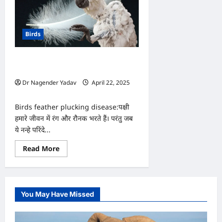
Birds
पक्षियों में क्या होती है पंख नोचने की बीमारी?
जानें लक्षण और उपचार
Dr Nagender Yadav
April 22, 2025
0
Birds feather plucking disease:पक्षी
हमारे जीवन में रंग और रौनक भरते हैं। परंतु जब
ये नन्हे परिंदे...
Read
Read More
more
about
पक्षियों
में
क्या
होती
You May Have Missed
है
पंख
नोचने
की