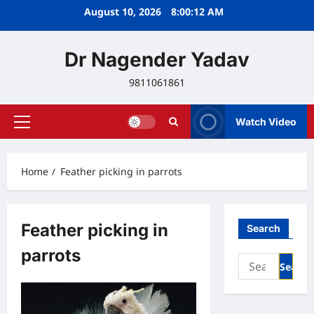
Skip
August 10, 2026
8:00:13 AM
to
content
Dr Nagender Yadav
9811061861
Watch Video
Primary
Menu
Home
Feather picking in parrots
Feather picking in
Search
parrots
Search
for: