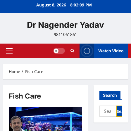
Skip
August 8, 2026
8:02:10 PM
to
content
Dr Nagender Yadav
9811061861
Watch Video
Primary
Menu
Home
Fish Care
Fish Care
Search
Search
for: