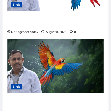
Birds
मकाऊ vs अफ्रीकन ग्रे: कौन है ज्यादा समझदार? बोलने
से लेकर याददाश्त तक जानें किसका दिमाग है तेज
Dr Nagender Yadav
August 8, 2026
0
Birds
Macaw Care: मकाऊ को नहलाना चाहिए या नहीं?
जानें सही तरीका, इन बातों का रखें खास ध्यान