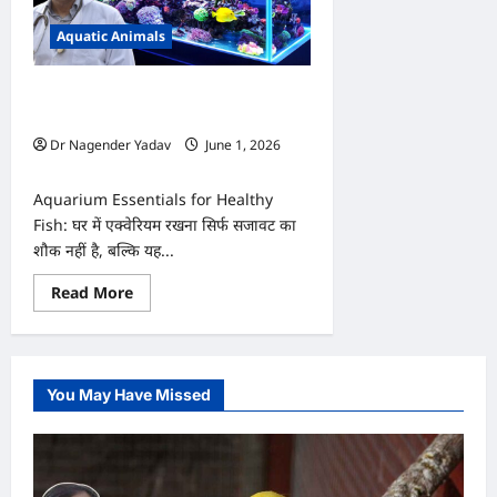
Aquatic Animals
एक्वेरियम में ये चीजें नहीं हैं तो मछलियां हो
सकती हैं बीमार!
Dr Nagender Yadav
June 1, 2026
0
Aquarium Essentials for Healthy
Fish: घर में एक्वेरियम रखना सिर्फ सजावट का
शौक नहीं है, बल्कि यह...
Read
Read More
more
about
एक्वेरियम
में
ये
चीजें
You May Have Missed
नहीं
हैं
तो
मछलियां
हो
सकती
हैं