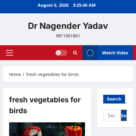
Skip
August 6, 2026
3:25:46 AM
to
content
Dr Nagender Yadav
9811061861
Watch Video
Primary
Menu
Home
fresh vegetables for birds
fresh vegetables for
Search
birds
Search
for: