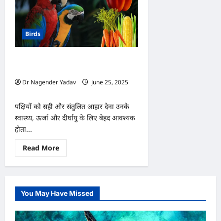
Birds
पक्षियों की डाइट में शामिल करें ये सुपरहेल्दी
सब्जियाँ
Dr Nagender Yadav
June 25, 2025
0
पक्षियों को सही और संतुलित आहार देना उनके
स्वास्थ्य, ऊर्जा और दीर्घायु के लिए बेहद आवश्यक
होता...
Read
Read More
more
about
पक्षियों
की
डाइट
में
You May Have Missed
शामिल
करें
ये
सुपरहेल्दी