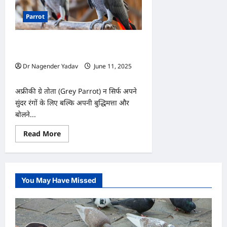
Parrot
1000 शब्द याद रखने वाला पक्षी! ग्रे तोते के बारे
में जानिए हैरान कर देने वाले तथ्य
Dr Nagender Yadav
June 11, 2025
0
अफ्रीकी ग्रे तोता (Grey Parrot) न सिर्फ अपने
सुंदर रंगों के लिए बल्कि अपनी बुद्धिमत्ता और
बोलने...
Read
Read More
more
about
1000
शब्द
याद
रखने
You May Have Missed
वाला
पक्षी!
ग्रे
तोते
के
बारे
में