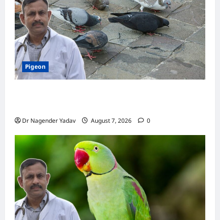
जानिए
हैरान
कर
देने
वाले
तथ्य
Pigeon
Pigeon Care: क्या कबूतर को चावल खिलाना सही है या
खतरनाक? जानिए सच, जो ज्यादातर लोग नहीं जानते
Dr Nagender Yadav
August 7, 2026
0