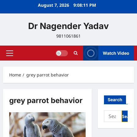
Skip
August 7, 2026
9:08:11 PM
to
content
Dr Nagender Yadav
9811061861
Watch Video
Primary
Menu
Home
grey parrot behavior
grey parrot behavior
Search
Search
for: