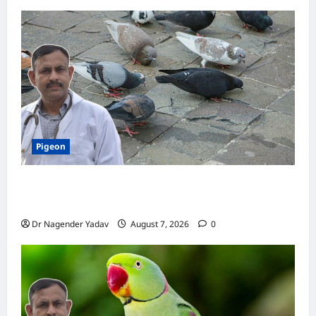
कैसे
करें,
जानिए
जरूरी
टिप्स
Pigeon
Pigeon Care: क्या कबूतर को चावल खिलाना सही है या
खतरनाक? जानिए सच, जो ज्यादातर लोग नहीं जानते
Dr Nagender Yadav
August 7, 2026
0