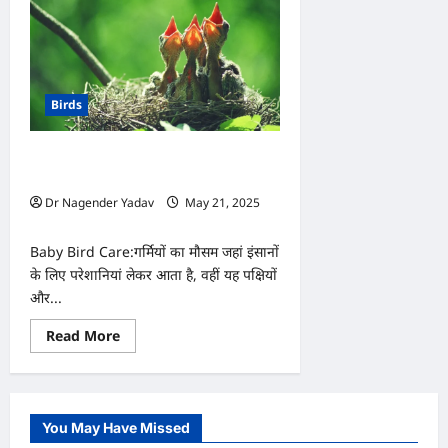
Birds
गर्मियों में नन्हे पक्षियों की देखभाल कैसे करें,
जानिए जरूरी टिप्स
Dr Nagender Yadav
May 21, 2025
0
Baby Bird Care:गर्मियों का मौसम जहां इंसानों
के लिए परेशानियां लेकर आता है, वहीं यह पक्षियों
और...
Read
Read More
more
about
गर्मियों
में
नन्हे
पक्षियों
You May Have Missed
की
देखभाल