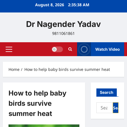
Skip
August 8, 2026
2:35:39 AM
to
content
Dr Nagender Yadav
9811061861
Watch Video
Primary
Menu
Home
How to help baby birds survive summer heat
How to help baby
Search
birds survive
Search
for:
summer heat