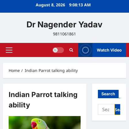
Skip
August 8, 2026
9:08:13 AM
to
content
Dr Nagender Yadav
9811061861
Watch Video
Primary
Menu
Home
Indian Parrot talking ability
Indian Parrot talking
Search
ability
Search
for: