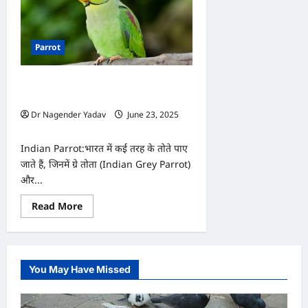
Parrot
क्या आप जानते हैं? भारतीय तोते के ये चौंकाने
वाले राज
Dr Nagender Yadav
June 23, 2025
0
Indian Parrot:भारत में कई तरह के तोते पाए
जाते हैं, जिनमें ग्रे तोता (Indian Grey Parrot)
और...
Read
Read More
more
about
क्या
आप
जानते
हैं?
You May Have Missed
भारतीय
तोते
के
ये