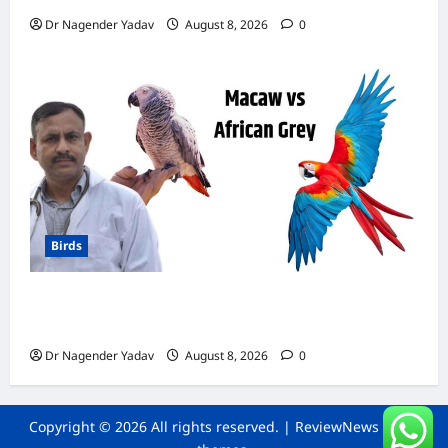
Dr Nagender Yadav
August 8, 2026
0
Birds
मकाऊ vs अफ्रीकन ग्रे: कौन है ज्यादा समझदार? बोलने
से लेकर याददाश्त तक जानें किसका दिमाग है तेज
Dr Nagender Yadav
August 8, 2026
0
Copyright © 2026 All rights reserved.
|
ReviewNews
by AF