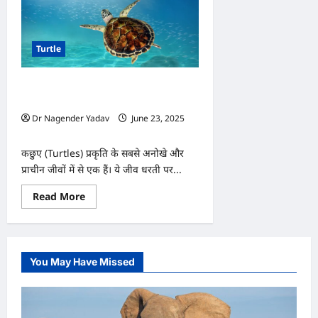
Turtle
कछुओं के बारे में जानिए ये हैरान कर देने वाले
अद्भुत तथ्य
Dr Nagender Yadav
June 23, 2025
0
कछुए (Turtles) प्रकृति के सबसे अनोखे और
प्राचीन जीवों में से एक हैं। ये जीव धरती पर...
Read
Read More
more
about
कछुओं
के
बारे
में
You May Have Missed
जानिए
ये
हैरान
कर
देने
वाले