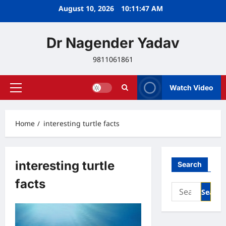
Skip
August 10, 2026
10:11:47 AM
to
content
Dr Nagender Yadav
9811061861
Watch Video
Primary
Menu
Home
interesting turtle facts
interesting turtle
Search
facts
Search
for: