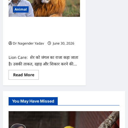
Animal
Lion Care: शेर शिकार करने के बाद कई दिनों
तक आराम क्यों करता है? जानिए जंगल के
राजा का अनोखा रहस्य
Dr Nagender Yadav
June 30, 2026
0
Lion Care: शेर को जंगल का राजा कहा जाता
है। उसकी ताकत, दहाड़ और शिकार करने की...
Read
Read More
more
about
Lion
Care:
शेर
शिकार
You May Have Missed
करने
के
बाद
कई
दिनों
तक
आराम