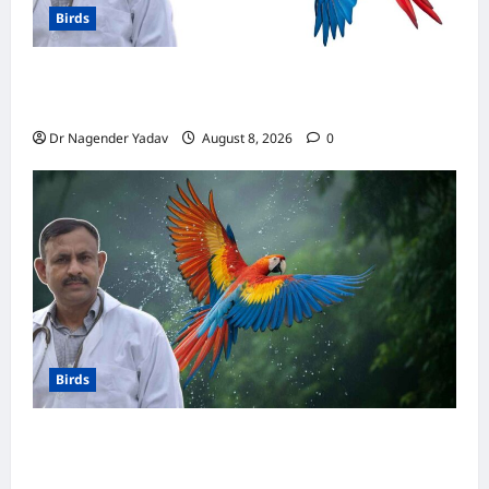
Birds
मकाऊ vs अफ्रीकन ग्रे: कौन है ज्यादा समझदार? बोलने
से लेकर याददाश्त तक जानें किसका दिमाग है तेज
Dr Nagender Yadav
August 8, 2026
0
Birds
Macaw Care: मकाऊ को नहलाना चाहिए या नहीं?
जानें सही तरीका, इन बातों का रखें खास ध्यान