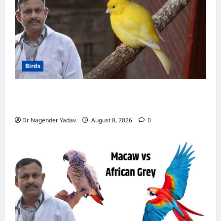
क्यों
करता
है?
जानिए
जंगल
के
राजा
का
अनोखा
Birds
रहस्य
Canary Diet Chart: कैनरी को क्या खिलाएं? जानें पूरा
डाइट चार्ट, ये चीजें हैं बेहद जरूरी
Dr Nagender Yadav
August 8, 2026
0