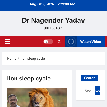
Skip
August 9, 2026
7:29:09 AM
to
content
Dr Nagender Yadav
9811061861
Watch Video
Primary
Menu
Home
lion sleep cycle
lion sleep cycle
Search
Search
for: