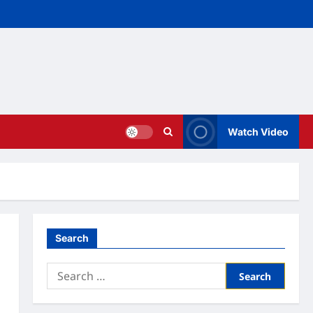
Watch Video
Search
Search
for: