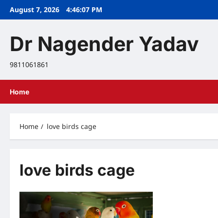
Skip
August 7, 2026
4:46:07 PM
to
content
Dr Nagender Yadav
9811061861
Home
Home
love birds cage
love birds cage