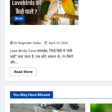
Birds
रखने से लेकर खिलाने तक जानें Lovebirds को
कैसे पाले
Dr Nagender Yadav
April 19, 2025
0
Love Birds Care:लवबर्ड्स, जिन्हें हिंदी में “प्रेमी
पक्षी” कहा जाता है, एक छोटे आकार के, रंग-बिरंगे
और...
Read
Read More
more
about
रखने
से
लेकर
खिलाने
You May Have Missed
तक
जानें
Lovebirds
को
कैसे