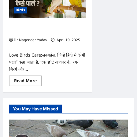
Birds
रखने से लेकर खिलाने तक जानें Lovebirds
को कैसे पाले
Dr Nagender Yadav
April 19, 2025
0
Love Birds Care:लवबर्ड्स, जिन्हें हिंदी में “प्रेमी
पक्षी” कहा जाता है, एक छोटे आकार के, रंग-
बिरंगे और...
Read
Read More
more
about
रखने
से
लेकर
खिलाने
You May Have Missed
तक
जानें
Lovebirds
को
कैसे
पाले