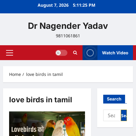
Skip
August 7, 2026
5:11:25 PM
to
content
Dr Nagender Yadav
9811061861
Watch Video
Primary
Menu
Home
love birds in tamil
love birds in tamil
Search
Search
for: