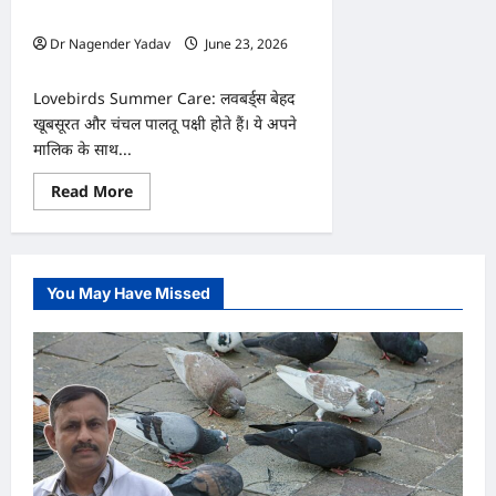
रखने
आसान उपाय
के
Dr Nagender Yadav
June 23, 2026
10
जरूरी
0
उपाय
Lovebirds Summer Care: लवबर्ड्स बेहद
खूबसूरत और चंचल पालतू पक्षी होते हैं। ये अपने
मालिक के साथ...
Read
Read More
more
about
Lovebirds
Summer
Care:
गर्मी
You May Have Missed
में
लवबर्ड्स
की
एक
छोटी
गलती
पड़
सकती
है
भारी!
जानिए
उन्हें
हीट