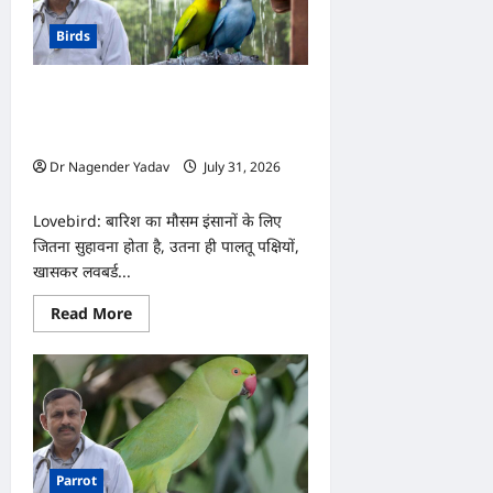
Birds
Lovebird:बरसात में लवबर्ड का ख्याल कैसे
रखें? जानें सही देखभाल, डाइट और बीमारी से
बचाव के आसान तरीके
Dr Nagender Yadav
July 31, 2026
0
Lovebird: बारिश का मौसम इंसानों के लिए
जितना सुहावना होता है, उतना ही पालतू पक्षियों,
खासकर लवबर्ड...
Read
Read More
more
about
Lovebird:बरसात
में
लवबर्ड
का
ख्याल
कैसे
रखें?
जानें
Parrot
सही