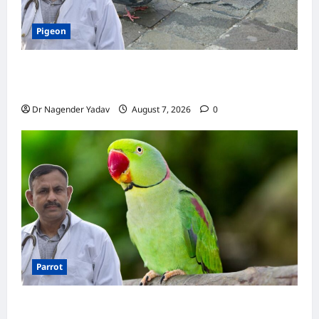
स्ट्रोक
से
बचाने
Pigeon
के
आसान
उपाय
Pigeon Care: क्या कबूतर को चावल खिलाना सही है या
खतरनाक? जानिए सच, जो ज्यादातर लोग नहीं जानते
Dr Nagender Yadav
August 7, 2026
0
Parrot
Parrot Care:क्या तोते को बारिश में भिगने देना चाहिए?