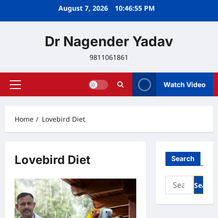
Skip
August 7, 2026
10:46:55 PM
to
content
Dr Nagender Yadav
9811061861
Watch Video
Primary
Menu
Home
Lovebird Diet
Lovebird Diet
Search
Search
for: