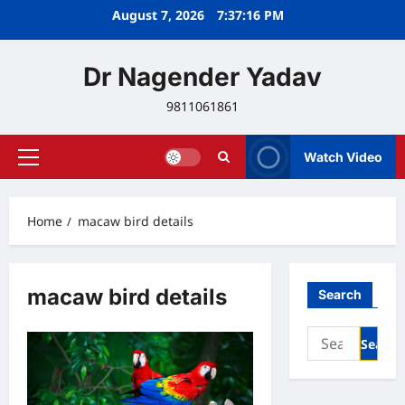
Skip
August 7, 2026
7:37:17 PM
to
content
Dr Nagender Yadav
9811061861
Watch Video
Primary
Menu
Home
macaw bird details
macaw bird details
Search
Search
for: