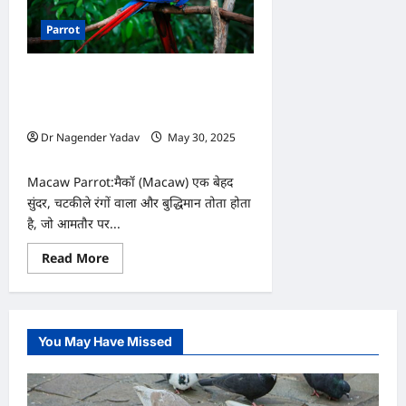
Parrot
बुद्धिमानी,सुंदरता और लंबी उम्र का अनोखा
संगम, जानें रंग-बिरंगे Macaw तोते की खास
बातें
Dr Nagender Yadav
May 30, 2025
0
Macaw Parrot:मैकॉ (Macaw) एक बेहद
सुंदर, चटकीले रंगों वाला और बुद्धिमान तोता होता
है, जो आमतौर पर...
Read
Read More
more
about
बुद्धिमानी,सुंदरता
और
लंबी
उम्र
You May Have Missed
का
अनोखा
संगम,
जानें
रंग-