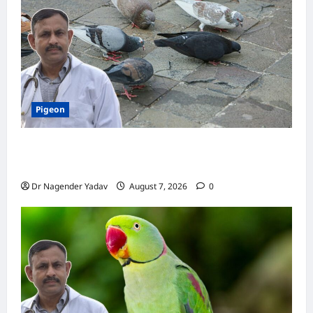
बिरंगे
Macaw
तोते
की
खास
बातें
Pigeon
Pigeon Care: क्या कबूतर को चावल खिलाना सही है या
खतरनाक? जानिए सच, जो ज्यादातर लोग नहीं जानते
Dr Nagender Yadav
August 7, 2026
0