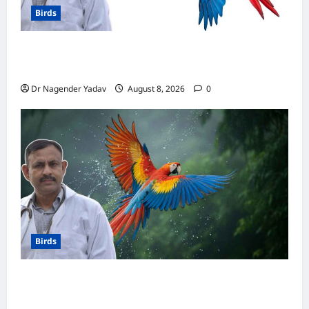
Birds
मकाऊ vs अफ्रीकन ग्रे: कौन है ज्यादा समझदार? बोलने
से लेकर याददाश्त तक जानें किसका दिमाग है तेज
Dr Nagender Yadav
August 8, 2026
0
Birds
Macaw Care: मकाऊ को नहलाना चाहिए या नहीं?
जानें सही तरीका, इन बातों का रखें खास ध्यान