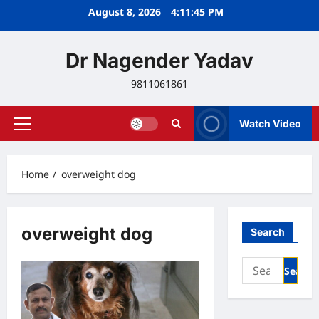
Skip
August 8, 2026
4:11:45 PM
to
content
Dr Nagender Yadav
9811061861
Watch Video
Primary
Menu
Home
overweight dog
overweight dog
Search
Search
for: