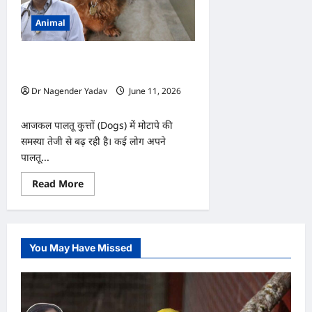
Animal
कुत्ते को मोटापे से बचाने के लिए क्या करें?
जानिए जरूरी टिप्स
Dr Nagender Yadav
June 11, 2026
0
आजकल पालतू कुत्तों (Dogs) में मोटापे की
समस्या तेजी से बढ़ रही है। कई लोग अपने
पालतू...
Read
Read More
more
about
कुत्ते
को
मोटापे
से
You May Have Missed
बचाने
के
लिए
क्या
करें?
जानिए
जरूरी