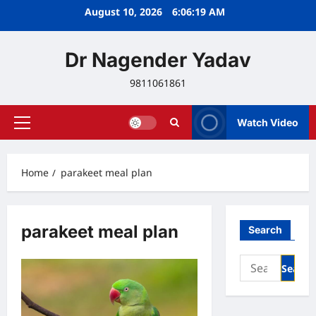
Skip
August 10, 2026
6:06:19 AM
to
content
Dr Nagender Yadav
9811061861
Watch Video
Primary
Menu
Home
parakeet meal plan
parakeet meal plan
Search
Search
for: