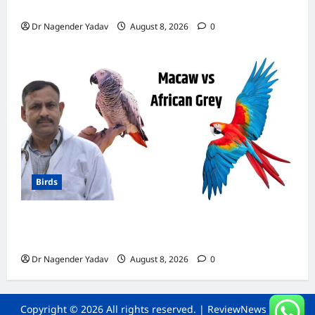
डाइट चार्ट, ये चीजें हैं बेहद जरूरी
Dr Nagender Yadav
August 8, 2026
0
Birds
मकाऊ vs अफ्रीकन ग्रे: कौन है ज्यादा समझदार? बोलने
से लेकर याददाश्त तक जानें किसका दिमाग है तेज
Dr Nagender Yadav
August 8, 2026
0
Copyright © 2026 All rights reserved.
|
ReviewNews
by AF