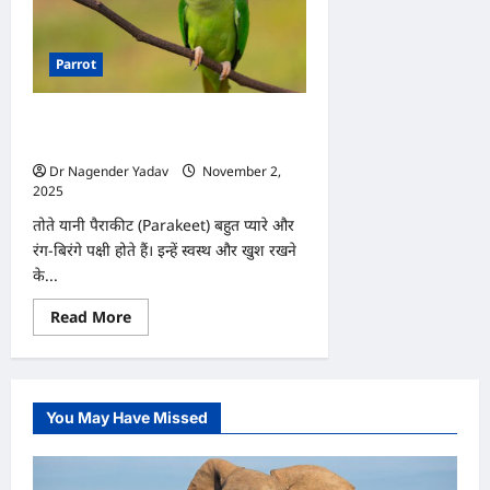
Parrot
तोते (Parakeet) के लिए सबसे अच्छा भोजन
क्या है, जानें
Dr Nagender Yadav
November 2,
2025
0
तोते यानी पैराकीट (Parakeet) बहुत प्यारे और
रंग-बिरंगे पक्षी होते हैं। इन्हें स्वस्थ और खुश रखने
के...
Read
Read More
more
about
तोते
(Parakeet)
के
लिए
You May Have Missed
सबसे
अच्छा
भोजन
क्या
है,