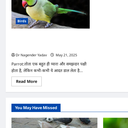
Birds
अगर तोता काटने लगे तो क्या करें? जानिए तोते की
काटने की आदत छुड़ाने के आसान और असरदार
तरीके
Dr Nagender Yadav
May 21, 2025
0
Parrot:तोता एक बहुत ही प्यारा और समझदार पक्षी
होता है, लेकिन कभी-कभी ये आदत डाल लेता है...
Read
Read More
more
about
अगर
तोता
काटने
लगे
You May Have Missed
तो
क्या
करें?
जानिए
तोते