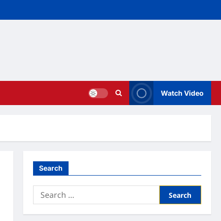
Watch Video
Search
Search
for: