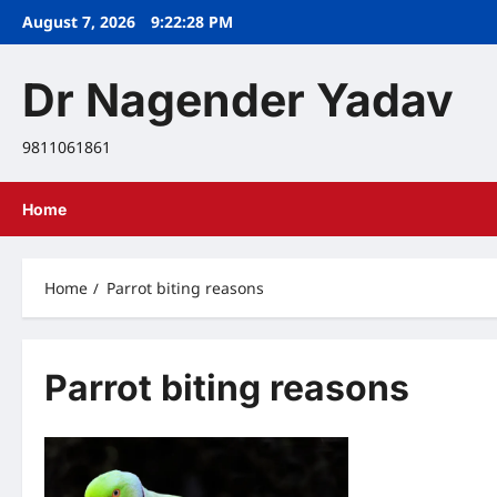
Skip
August 7, 2026
9:22:29 PM
to
content
Dr Nagender Yadav
9811061861
Home
Home
Parrot biting reasons
Parrot biting reasons