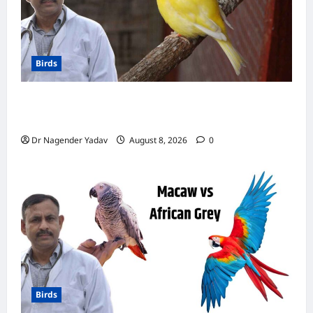
भी
बन
सकती
है
बात
Birds
Canary Diet Chart: कैनरी को क्या खिलाएं? जानें पूरा
डाइट चार्ट, ये चीजें हैं बेहद जरूरी
Dr Nagender Yadav
August 8, 2026
0
Birds