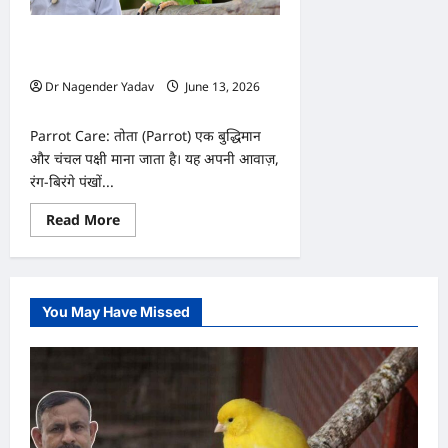
क्या
करें?
जानिए
Parrot Care: तोते में दिखें ये 7 संकेत तो हो
इसके
पीछे
जाएं सतर्क! जान पर भी बन सकती है बात
की
Dr Nagender Yadav
June 13, 2026
वजह
और
0
समाधान
Parrot Care: तोता (Parrot) एक बुद्धिमान
और चंचल पक्षी माना जाता है। यह अपनी आवाज़,
रंग-बिरंगे पंखों...
Read
Read More
more
about
Parrot
Care:
तोते
में
You May Have Missed
दिखें
ये
7
संकेत
तो
हो
जाएं
सतर्क!
जान
पर