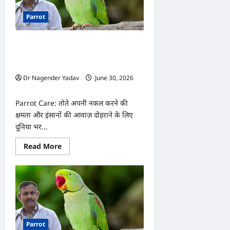
Parrot
Parrot Care: तोता अचानक बोलना बंद कर
दे तो क्या करें? जानिए इसके पीछे की वजह
और समाधान
Dr Nagender Yadav
June 30, 2026
0
Parrot Care: तोते अपनी नकल करने की
क्षमता और इंसानों की आवाज़ दोहराने के लिए
दुनिया भर...
Read
Read More
more
about
Parrot
Care:
तोता
अचानक
बोलना
बंद
कर
दे
Parrot
तो