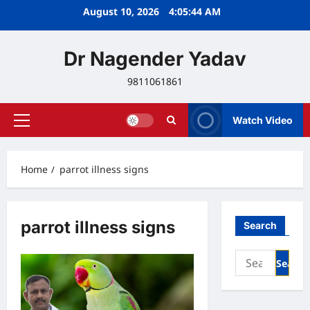
Skip
August 10, 2026
4:05:45 AM
to
content
Dr Nagender Yadav
9811061861
Watch Video
Primary
Menu
Home
parrot illness signs
parrot illness signs
Search
Search
for: