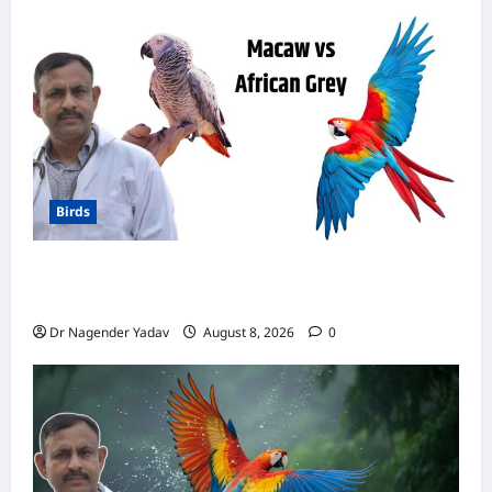
बैठता
है?
यह
आदत
नहीं,
गंभीर
बीमारी
का
संकेत
भी
हो
सकती
है!
Birds
मकाऊ vs अफ्रीकन ग्रे: कौन है ज्यादा समझदार? बोलने
से लेकर याददाश्त तक जानें किसका दिमाग है तेज
Dr Nagender Yadav
August 8, 2026
0