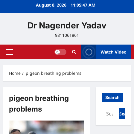
Skip
August 8, 2026
11:05:47 AM
to
content
Dr Nagender Yadav
9811061861
Watch Video
Primary
Menu
Home
pigeon breathing problems
pigeon breathing
Search
problems
Search
for: