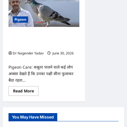
Pigeon
Pigeon Care: कबूतर बार-बार सीना
फुलाकर बैठता है? यह आदत नहीं, गंभीर
बीमारी का संकेत भी हो सकती है!
Dr Nagender Yadav
June 30, 2026
0
Pigeon Care: कबूतर पालने वाले कई लोग
अक्सर देखते हैं कि उनका पक्षी सीना फुलाकर
बैठा रहता...
Read
Read More
more
about
Pigeon
Care:
कबूतर
बार-
You May Have Missed
बार
सीना
फुलाकर