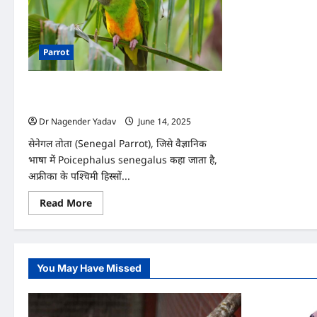
Parrot
सेनेगल तोता क्यों बनता जा रहा है लोगों की पहली
पसंद? जानें वजह
Dr Nagender Yadav
June 14, 2025
0
सेनेगल तोता (Senegal Parrot), जिसे वैज्ञानिक
भाषा में Poicephalus senegalus कहा जाता है,
अफ्रीका के पश्चिमी हिस्सों...
Read
Read More
more
about
सेनेगल
तोता
क्यों
बनता
You May Have Missed
जा
रहा
है
लोगों
की