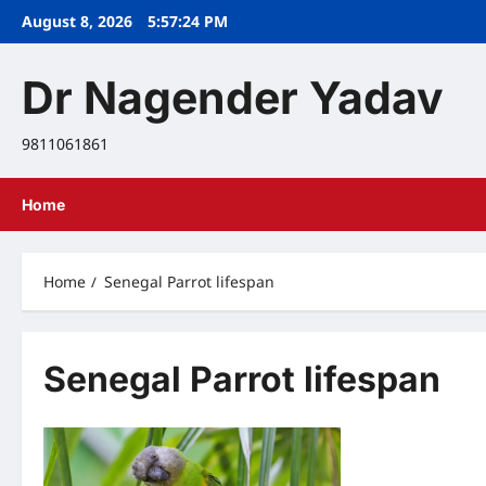
Skip
August 8, 2026
5:57:25 PM
to
content
Dr Nagender Yadav
9811061861
Home
Home
Senegal Parrot lifespan
Senegal Parrot lifespan