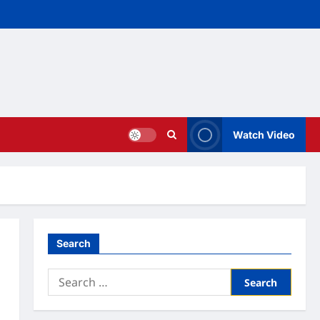
Watch Video
Search
Search
for: