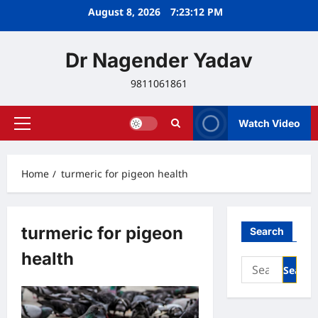
Skip
August 8, 2026
7:23:12 PM
to
content
Dr Nagender Yadav
9811061861
Watch Video
Primary
Menu
Home
turmeric for pigeon health
turmeric for pigeon
Search
health
Search
for: