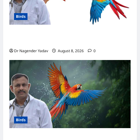
Birds
मकाऊ vs अफ्रीकन ग्रे: कौन है ज्यादा समझदार? बोलने
से लेकर याददाश्त तक जानें किसका दिमाग है तेज
Dr Nagender Yadav
August 8, 2026
0
Birds
Macaw Care: मकाऊ को नहलाना चाहिए या नहीं?