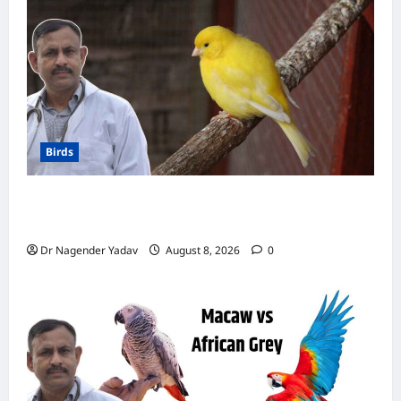
ख्याल,
जानिए
कौन-
सी
हर्बल
दवाइयाँ
हैं
सबसे
असरदार
Birds
Canary Diet Chart: कैनरी को क्या खिलाएं? जानें पूरा
डाइट चार्ट, ये चीजें हैं बेहद जरूरी
Dr Nagender Yadav
August 8, 2026
0