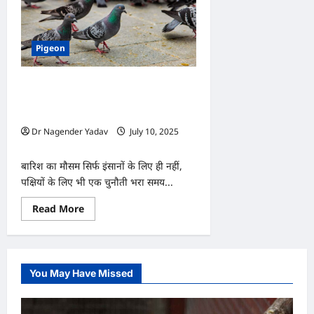
Pigeon
बारिश में कबूतरों की सेहत का रखें खास ख्याल,
जानिए कौन-सी हर्बल दवाइयाँ हैं सबसे
असरदार
Dr Nagender Yadav
July 10, 2025
0
बारिश का मौसम सिर्फ इंसानों के लिए ही नहीं,
पक्षियों के लिए भी एक चुनौती भरा समय...
Read
Read More
more
about
बारिश
में
कबूतरों
की
You May Have Missed
सेहत
का
रखें
खास