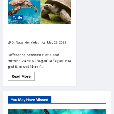
Turtle
कछुआ और कछुवा में क्या फर्क है? जानें पूरी
डिटेल
Dr Nagender Yadav
May 26, 2025
0
Difference between turtle and
tortoise:जब भी हम “कछुआ” या “कछुवा” शब्द
सुनते हैं, तो हमारे दिमाग में...
Read
Read More
more
about
कछुआ
और
कछुवा
में
You May Have Missed
क्या
फर्क
है?
जानें