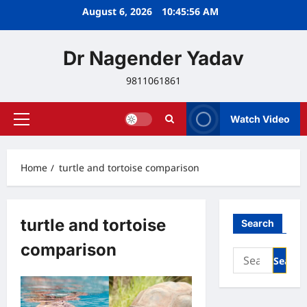
Skip
August 6, 2026
10:45:57 AM
to
content
Dr Nagender Yadav
9811061861
Watch Video
Primary
Menu
Home
turtle and tortoise comparison
turtle and tortoise
Search
comparison
Search
for: