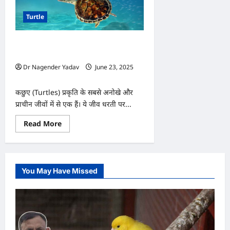
Turtle
कछुओं के बारे में जानिए ये हैरान कर देने वाले
अद्भुत तथ्य
Dr Nagender Yadav
June 23, 2025
0
कछुए (Turtles) प्रकृति के सबसे अनोखे और
प्राचीन जीवों में से एक हैं। ये जीव धरती पर...
Read
Read More
more
about
कछुओं
के
बारे
में
You May Have Missed
जानिए
ये
हैरान
कर
देने
वाले
अद्भुत
तथ्य