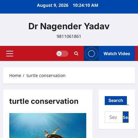
Skip
August 9, 2026
10:24:11 AM
to
content
Dr Nagender Yadav
9811061861
Watch Video
Primary
Menu
Home
turtle conservation
turtle conservation
Search
Search
for: