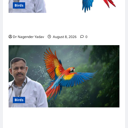
Birds
मकाऊ vs अफ्रीकन ग्रे: कौन है ज्यादा समझदार? बोलने
से लेकर याददाश्त तक जानें किसका दिमाग है तेज
Dr Nagender Yadav
August 8, 2026
0
Birds
Macaw Care: मकाऊ को नहलाना चाहिए या नहीं?
जानें सही तरीका, इन बातों का रखें खास ध्यान