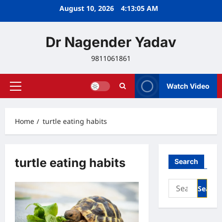
Skip
August 10, 2026
4:13:05 AM
to
content
Dr Nagender Yadav
9811061861
Watch Video
Primary
Menu
Home
turtle eating habits
turtle eating habits
Search
Search
for: