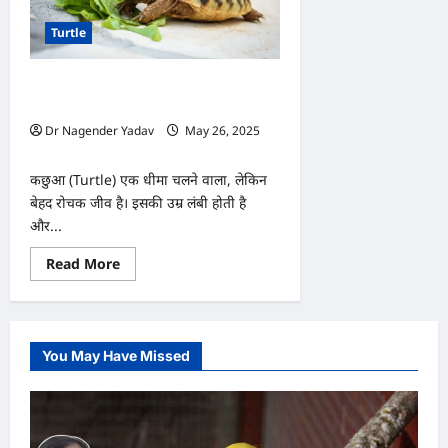
Turtle
शाकाहारी या मांसाहारी? जानें कछुआ खाने में
क्या खाता है
Dr Nagender Yadav
May 26, 2025
0
कछुआ (Turtle) एक धीमा चलने वाला, लेकिन
बेहद रोचक जीव है। इसकी उम्र लंबी होती है
और...
Read
Read More
more
about
शाकाहारी
या
मांसाहारी?
जानें
You May Have Missed
कछुआ
खाने
में
क्या
खाता
है