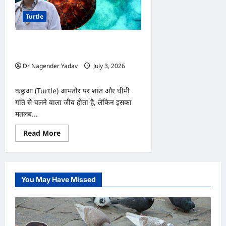
Turtle
Turtle: आपका कछुआ हो गया है सुस्त? ये 5
संकेत बता सकते हैं गंभीर बीमारी का खतरा
Dr Nagender Yadav
July 3, 2026
0
कछुआ (Turtle) आमतौर पर शांत और धीमी
गति से चलने वाला जीव होता है, लेकिन इसका
मतलब...
Read
Read More
more
about
Turtle:
आपका
कछुआ
हो
You May Have Missed
गया
है
सुस्त?
ये
5
संकेत
बता