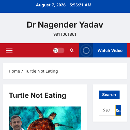
Skip
August 7, 2026
5:55:21 AM
to
content
Dr Nagender Yadav
9811061861
Watch Video
Primary
Menu
Home
Turtle Not Eating
Turtle Not Eating
Search
Search
for: