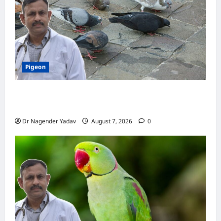
सकते
हैं
गंभीर
बीमारी
का
खतरा
Pigeon
Pigeon Care: क्या कबूतर को चावल खिलाना सही है या
खतरनाक? जानिए सच, जो ज्यादातर लोग नहीं जानते
Dr Nagender Yadav
August 7, 2026
0